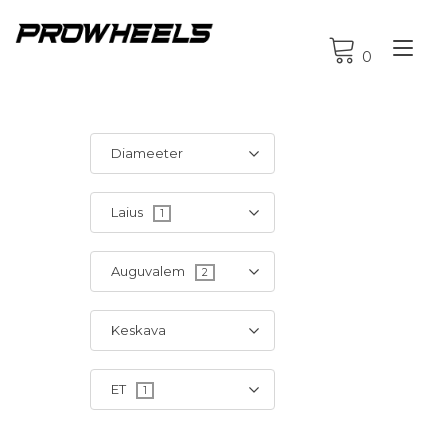
Tog
0
nav
Diameeter
Laius
1
Auguvalem
2
Keskava
ET
1