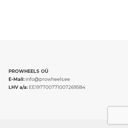
PROWHEELS OÜ
E-Mail:
info@prowheels.ee
LHV
a/a:
EE197700771007269584