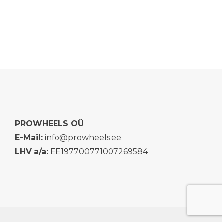
PROWHEELS OÜ
E-Mail:
info@prowheels.ee
LHV
a/a:
EE197700771007269584