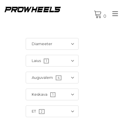
Tog
0
nav
Diameeter
Laius
1
Auguvalem
4
Keskava
1
ET
2