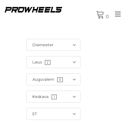
Tog
0
nav
Diameeter
Laius
2
Auguvalem
3
Keskava
1
ET