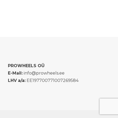
PROWHEELS OÜ
E-Mail:
info@prowheels.ee
LHV
a/a:
EE197700771007269584