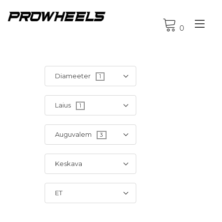
Tog
0
nav
Diameeter
1
Laius
1
Auguvalem
3
Keskava
ET