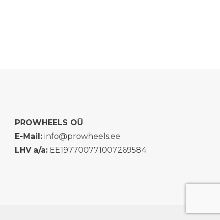
PROWHEELS OÜ
E-Mail:
info@prowheels.ee
LHV
a/a:
EE197700771007269584