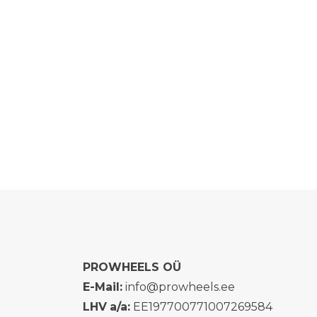
PROWHEELS OÜ
E-Mail:
info@prowheels.ee
LHV
a/a:
EE197700771007269584