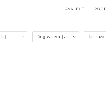
AVALEHT
POO
Auguvalem
Keskava
2
2