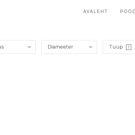
AVALEHT
POO
us
Diameeter
Tüüp
1