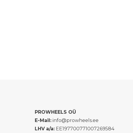
PROWHEELS OÜ
E-Mail:
info@prowheels.ee
LHV
a/a:
EE197700771007269584