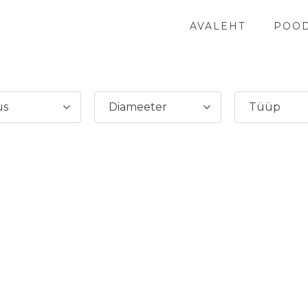
AVALEHT
POO
us
Diameeter
Tüüp