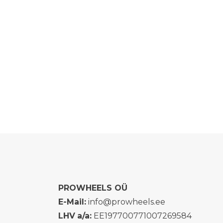
PROWHEELS OÜ
E-Mail:
info@prowheels.ee
LHV
a/a:
EE197700771007269584