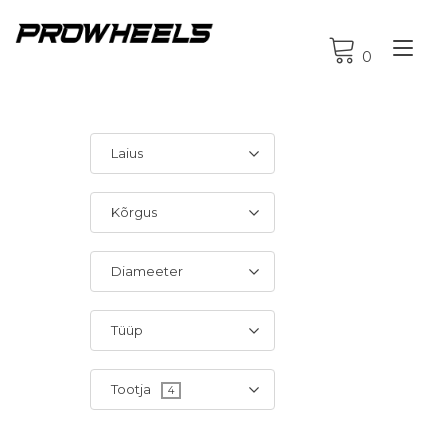
Tog
0
nav
Laius
Kõrgus
Diameeter
Tüüp
Tootja
4