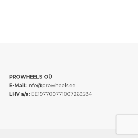
PROWHEELS OÜ
E-Mail:
info@prowheels.ee
LHV
a/a:
EE197700771007269584