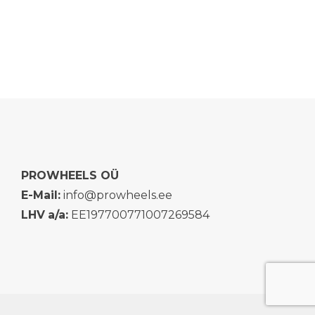
PROWHEELS OÜ
E-Mail:
info@prowheels.ee
LHV
a/a:
EE197700771007269584