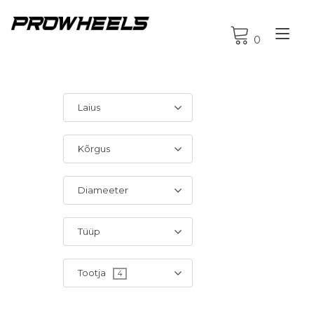
Tog
0
nav
Laius
Kõrgus
Diameeter
Tüüp
Tootja
4