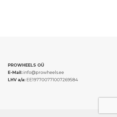
PROWHEELS OÜ
E-Mail:
info@prowheels.ee
LHV
a/a:
EE197700771007269584