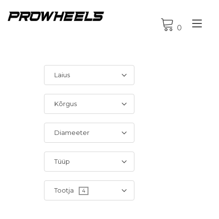
Tog
0
nav
Laius
Kõrgus
Diameeter
Tüüp
Tootja
4